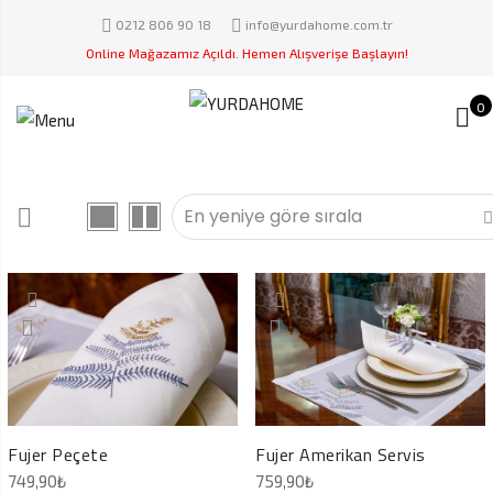
0212 806 90 18
info@yurdahome.com.tr
Online Mağazamız Açıldı. Hemen Alışverişe Başlayın!
0
Fujer Peçete
Fujer Amerikan Servis
749,90
₺
759,90
₺